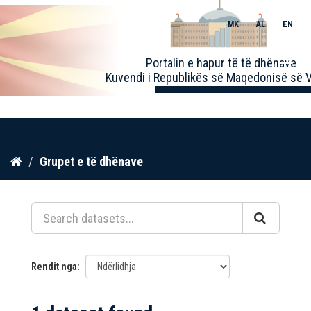
MK
AL
EN
Toggle
Portalin e hapur të të dhënave
naviga
Kuvendi i Republikës së Maqedonisë së V
Kalo
Grupet e të dhënave
te
përmbajtja
Rendit nga