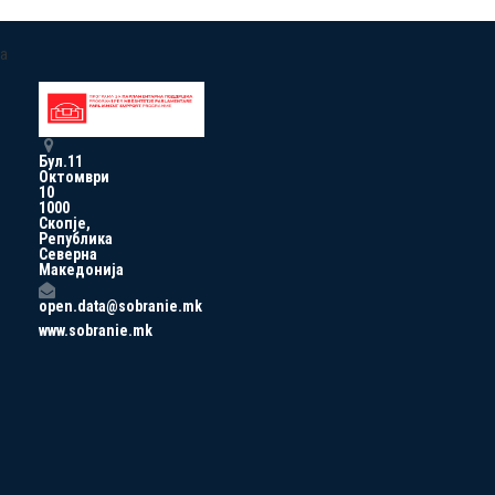
a
Бул.11
Октомври
10
1000
Скопје,
Република
Северна
Македонија
open.data@sobranie.mk
www.sobranie.mk