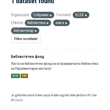
1 dataset found
Organizatat:
Собрание
Formatet:
XLSX
Etiketat:
библиотека
книга
библиотекар
Filtro rezultatet
Библиотечен фонд
Листа на библиотечен фонд на истражувачката библиотека
на Паралментарен институт
XLSX
CSV
Ju gjithashtu mund të keni qasje në këtë regjistër duke përdorur
API
(see
API Docs
).