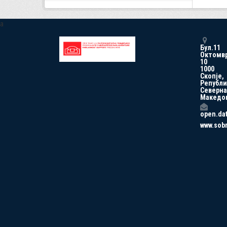
a
Бул.11
Октомв
10
1000
Скопје,
Републи
Северна
Македо
open.da
www.sob