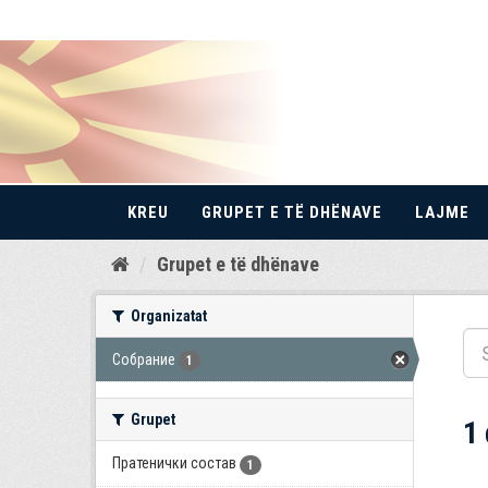
KREU
GRUPET E TË DHËNAVE
LAJME
Kalo
Grupet e të dhënave
te
përmbajtja
Organizatat
Собрание
1
Grupet
1
Пратенички состав
1