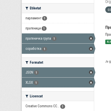
Org
Etiketat
с
парламент
1
Пра
пратеници
1
Пра
пратеничка група
1
XL
соработка
1
Ju g
Formatet
JSON
1
XLSX
1
Licencat
Creative Commons CC...
1