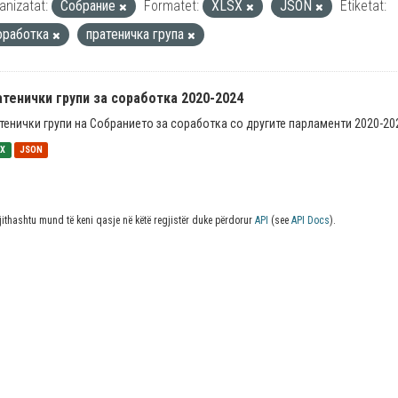
anizatat:
Собрание
Formatet:
XLSX
JSON
Etiketat:
оработка
пратеничка група
тенички групи за соработка 2020-2024
тенички групи на Собранието за соработка со другите парламенти 2020-20
SX
JSON
jithashtu mund të keni qasje në këtë regjistër duke përdorur
API
(see
API Docs
).