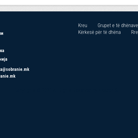
Kreu
Grupet e të dhënave
Kërkesë për të dhëna
Rre
ри
ка
нија
ta@sobranie.mk
ranie.mk
Copyrights © 2021 All Rights Reserved by Asseco SEE.