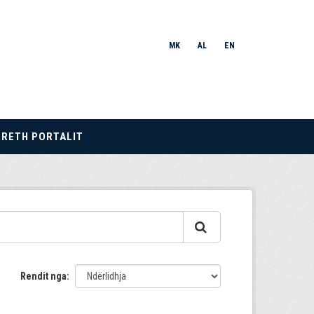
MK
AL
EN
RRETH PORTALIT
Rendit nga