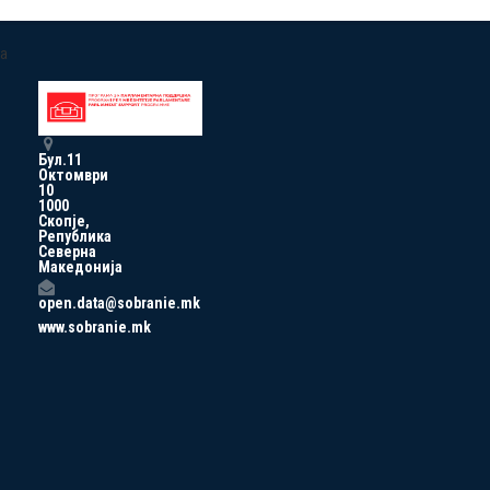
a
Бул.11
Октомври
10
1000
Скопје,
Република
Северна
Македонија
open.data@sobranie.mk
www.sobranie.mk