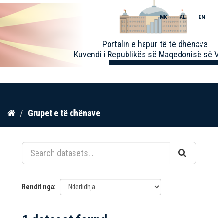
MK
AL
EN
Toggle
Portalin e hapur të të dhënave
naviga
Kuvendi i Republikës së Maqedonisë së V
Kalo
Grupet e të dhënave
te
përmbajtja
Rendit nga