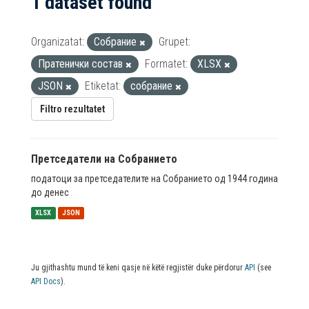
1 dataset found
Organizatat:
Собрание
Grupet:
Пратенички состав
Formatet:
XLSX
JSON
Etiketat:
собрание
Filtro rezultatet
Претседатели на Собранието
податоци за претседателите на Собранието од 1944 година
до денес
XLSX
JSON
Ju gjithashtu mund të keni qasje në këtë regjistër duke përdorur
API
(see
API Docs
).