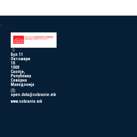
a
Бул.11
Октомври
10
1000
Скопје,
Република
Северна
Македонија
open.data@sobranie.mk
www.sobranie.mk