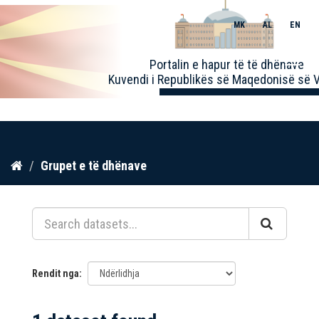
MK
AL
EN
Toggle
Portalin e hapur të të dhënave
naviga
Kuvendi i Republikës së Maqedonisë së V
Kalo
Grupet e të dhënave
te
përmbajtja
Rendit nga