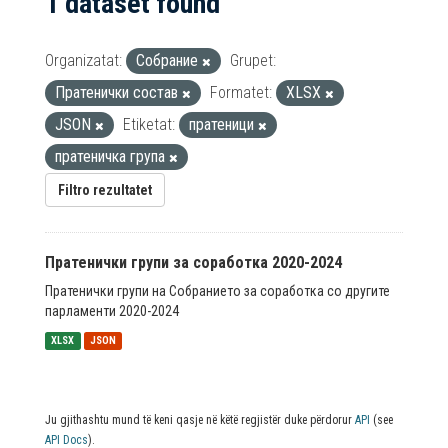
1 dataset found
Organizatat:
Собрание
Grupet:
Пратенички состав
Formatet:
XLSX
JSON
Etiketat:
пратеници
пратеничка група
Filtro rezultatet
Пратенички групи за соработка 2020-2024
Пратенички групи на Собранието за соработка со другите
парламенти 2020-2024
XLSX
JSON
Ju gjithashtu mund të keni qasje në këtë regjistër duke përdorur
API
(see
API Docs
).