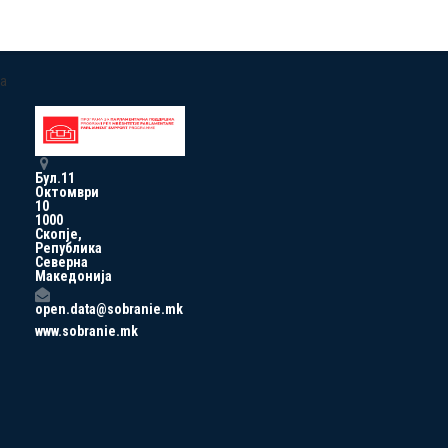
a
Бул.11
Октомври
10
1000
Скопје,
Република
Северна
Македонија
open.data@sobranie.mk
www.sobranie.mk