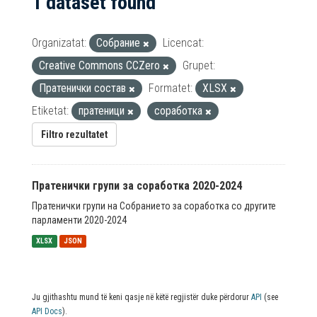
1 dataset found
Organizatat:
Собрание
Licencat:
Creative Commons CCZero
Grupet:
Пратенички состав
Formatet:
XLSX
Etiketat:
пратеници
соработка
Filtro rezultatet
Пратенички групи за соработка 2020-2024
Пратенички групи на Собранието за соработка со другите
парламенти 2020-2024
XLSX
JSON
Ju gjithashtu mund të keni qasje në këtë regjistër duke përdorur
API
(see
API Docs
).