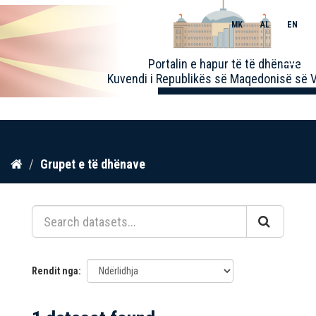
MK
AL
EN
Toggle
Portalin e hapur të të dhënave
naviga
Kuvendi i Republikës së Maqedonisë së V
Kalo
Grupet e të dhënave
te
përmbajtja
Rendit nga