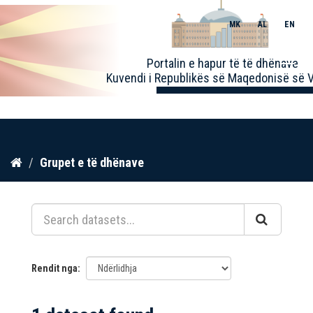
MK
AL
EN
Toggle
Portalin e hapur të të dhënave
naviga
Kuvendi i Republikës së Maqedonisë së V
Kalo
Grupet e të dhënave
te
përmbajtja
Rendit nga