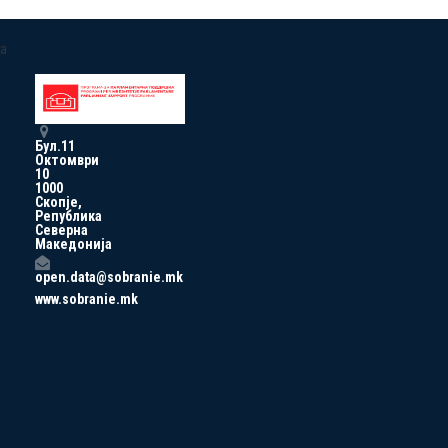
a
Бул.11
Октомври
10
1000
Скопје,
Република
Северна
Македонија
open.data@sobranie.mk
www.sobranie.mk