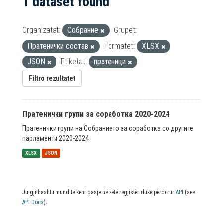
1 dataset found
Organizatat:
Собрание
Grupet:
Пратенички состав
Formatet:
XLSX
JSON
Etiketat:
пратеници
Filtro rezultatet
Пратенички групи за соработка 2020-2024
Пратенички групи на Собранието за соработка со другите
парламенти 2020-2024
XLSX
JSON
Ju gjithashtu mund të keni qasje në këtë regjistër duke përdorur
API
(see
API Docs
).