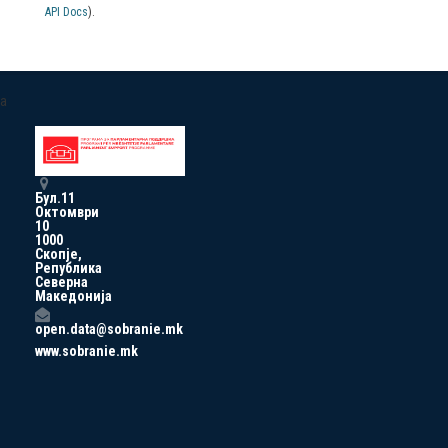
API Docs
).
a
Бул.11
Октомври
10
1000
Скопје,
Република
Северна
Македонија
open.data@sobranie.mk
www.sobranie.mk