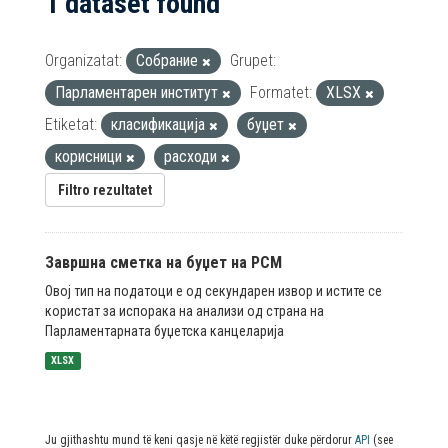
1 dataset found
Organizatat:
Собрание
Grupet:
Парламентарен институт
Formatet:
XLSX
Etiketat:
класификација
буџет
корисници
расходи
Filtro rezultatet
Завршна сметка на буџет на РСМ
Овој тип на податоци е од секундарен извор и истите се
користат за испорака на анализи од страна на
Парламентарната буџетска канцеларија
XLSX
Ju gjithashtu mund të keni qasje në këtë regjistër duke përdorur
API
(see