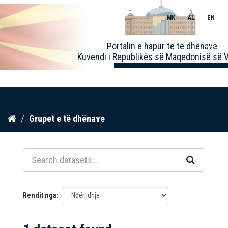
MK
AL
EN
Toggle
Portalin e hapur të të dhënave
naviga
Kuvendi i Republikës së Maqedonisë së V
Kalo
Grupet e të dhënave
te
përmbajtja
Rendit nga