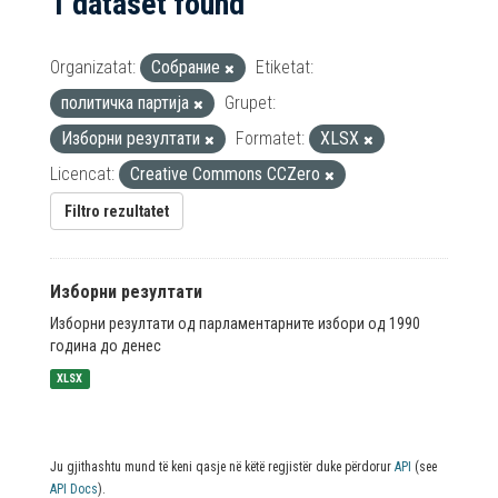
1 dataset found
Organizatat:
Собрание
Etiketat:
политичка партија
Grupet:
Изборни резултати
Formatet:
XLSX
Licencat:
Creative Commons CCZero
Filtro rezultatet
Изборни резултати
Изборни резултати од парламентарните избори од 1990
година до денес
XLSX
Ju gjithashtu mund të keni qasje në këtë regjistër duke përdorur
API
(see
API Docs
).