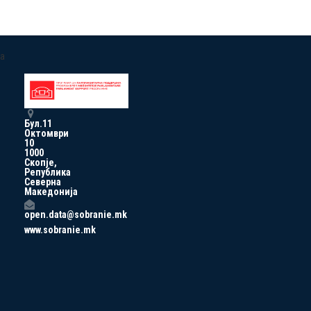
a
Бул.11
Октомври
10
1000
Скопје,
Република
Северна
Македонија
open.data@sobranie.mk
www.sobranie.mk