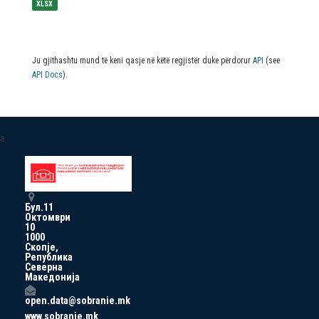
XLSX
Ju gjithashtu mund të keni qasje në këtë regjistër duke përdorur
API
(see
API Docs
).
a
Бул.11
Октомври
10
1000
Скопје,
Република
Северна
Македонија
open.data@sobranie.mk
www.sobranie.mk