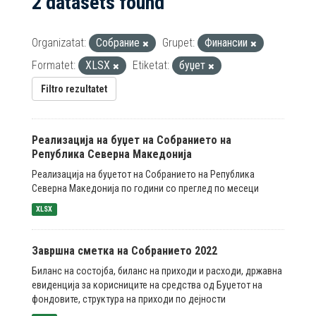
2 datasets found
Organizatat:
Собрание
Grupet:
Финансии
Formatet:
XLSX
Etiketat:
буџет
Filtro rezultatet
Реализација на буџет на Собранието на
Република Северна Македонија
Реализација на буџетот на Собранието на Република
Северна Македонија по години со преглед по месеци
XLSX
Завршна сметка на Собранието 2022
Биланс на состојба, биланс на приходи и расходи, државна
евиденција за корисниците на средства од Буџетот на
фондовите, структура на приходи по дејности