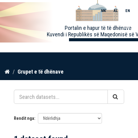
MK
AL
EN
Toggle
Portalin e hapur të të dhënave
naviga
Kuvendi i Republikës së Maqedonisë së V
Kalo
Grupet e të dhënave
te
përmbajtja
Rendit nga