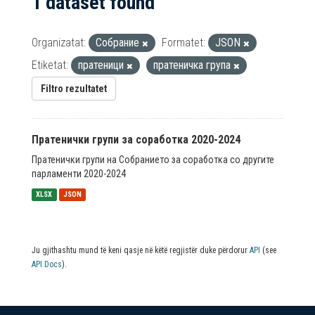
1 dataset found
Organizatat:
Собрание
Formatet:
JSON
Etiketat:
пратеници
пратеничка група
Filtro rezultatet
Пратенички групи за соработка 2020-2024
Пратенички групи на Собранието за соработка со другите
парламенти 2020-2024
XLSX
JSON
Ju gjithashtu mund të keni qasje në këtë regjistër duke përdorur
API
(see
API Docs
).