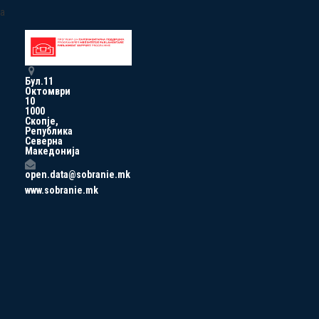
a
Бул.11
Октомври
10
1000
Скопје,
Република
Северна
Македонија
open.data@sobranie.mk
www.sobranie.mk