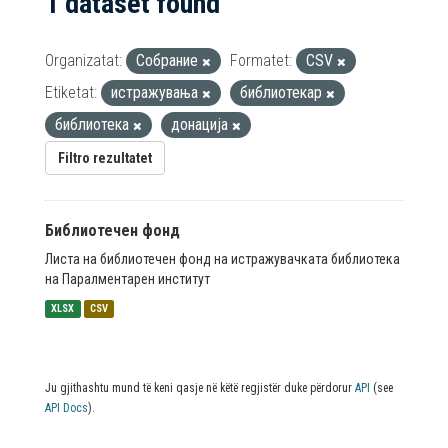
1 dataset found
Organizatat:
Собрание
Formatet:
CSV
Etiketat:
истражувања
библиотекар
библиотека
донација
Filtro rezultatet
Библиотечен фонд
Листа на библиотечен фонд на истражувачката библиотека
на Паралментарен институт
XLSX
CSV
Ju gjithashtu mund të keni qasje në këtë regjistër duke përdorur
API
(see
API Docs
).