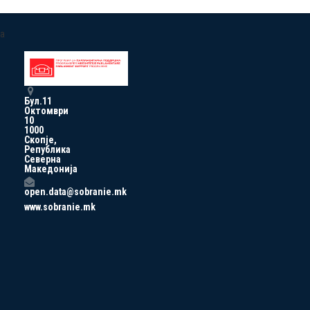
a
Бул.11
Октомври
10
1000
Скопје,
Република
Северна
Македонија
open.data@sobranie.mk
www.sobranie.mk