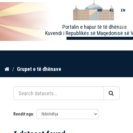
MK
AL
EN
Toggle
Portalin e hapur të të dhënave
naviga
Kuvendi i Republikës së Maqedonisë së V
Kalo
Grupet e të dhënave
te
përmbajtja
Rendit nga