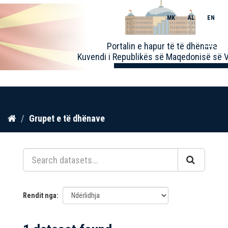
MK
AL
EN
Toggle
Portalin e hapur të të dhënave
naviga
Kuvendi i Republikës së Maqedonisë së V
Kalo
Grupet e të dhënave
te
përmbajtja
Rendit nga