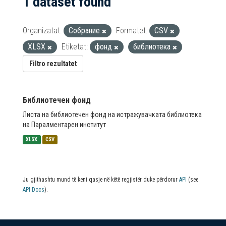
1 dataset found
Organizatat:
Собрание
Formatet:
CSV
XLSX
Etiketat:
фонд
библиотека
Filtro rezultatet
Библиотечен фонд
Листа на библиотечен фонд на истражувачката библиотека
на Паралментарен институт
XLSX
CSV
Ju gjithashtu mund të keni qasje në këtë regjistër duke përdorur
API
(see
API Docs
).