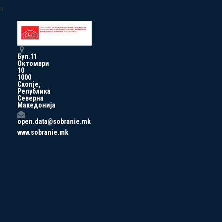
a
Бул.11
Октомври
10
1000
Скопје,
Република
Северна
Македонија
open.data@sobranie.mk
www.sobranie.mk