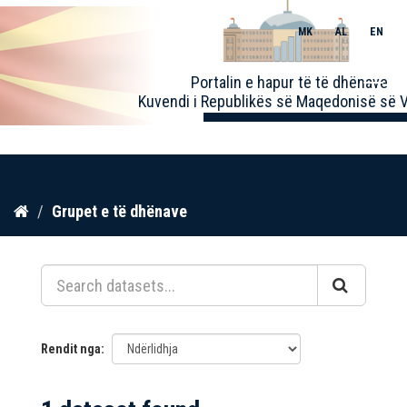
MK
AL
EN
Toggle
Portalin e hapur të të dhënave
naviga
Kuvendi i Republikës së Maqedonisë së V
Kalo
Grupet e të dhënave
te
përmbajtja
Rendit nga