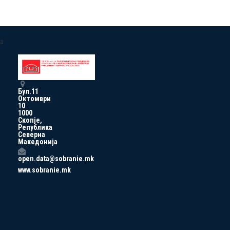
a
Бул.11
Октомври
10
1000
Скопје,
Република
Северна
Македонија
open.data@sobranie.mk
www.sobranie.mk