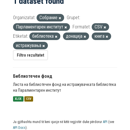
1 dataset found
Organizatat:
Собрание
Grupet:
Парламентарен институт
Formatet:
CSV
Etiketat:
библиотека
донација
книга
истражувања
Filtro rezultatet
Библиотечен фонд
Листа на библиотечен фонд на истражувачката библиотека
на Паралментарен институт
XLSX
CSV
Ju gjithashtu mund të keni qasje në këtë regjistër duke përdorur
API
(see
API Docs
).