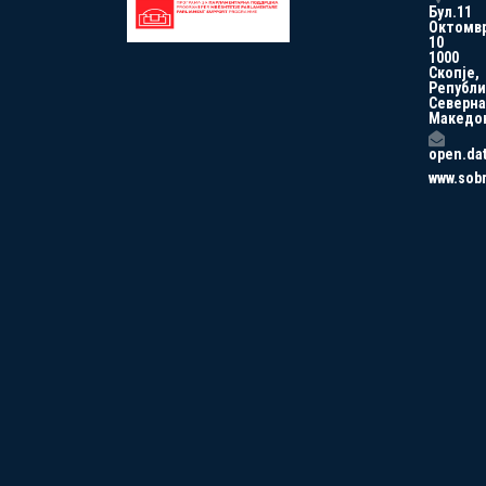
Бул.11
Октомв
10
1000
Скопје,
Републи
Северна
Македо
open.da
www.sob