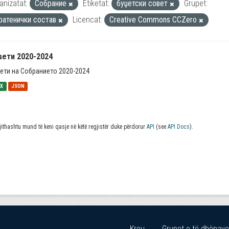
anizatat:
Собрание
Etiketat:
буџетски совет
Grupet:
ратенички состав
Licencat:
Creative Commons CCZero
вети 2020-2024
ети на Собранието 2020-2024
SX
JSON
jithashtu mund të keni qasje në këtë regjistër duke përdorur
API
(see
API Docs
).
Kreu
Grupet e të dhënave