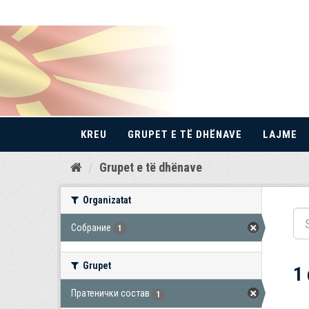
KREU
GRUPET E TË DHËNAVE
LAJME
Kalo
Grupet e të dhënave
te
përmbajtja
Organizatat
Собрание
1
Grupet
1
Пратенички состав
1