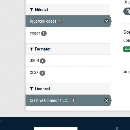
Org
Etiketat
П
буџетски совет
1
Со
совет
1
Сов
Formatet
XL
JSON
1
Ju g
XLSX
1
Licencat
Creative Commons CC...
1
a