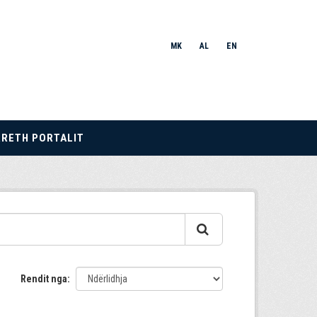
MK
AL
EN
RRETH PORTALIT
Rendit nga