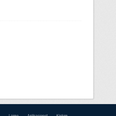
Lajme
Aplikacionet
Kërkim