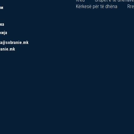
Kërkesë për të dhëna
Rre
ри
ка
нија
ta@sobranie.mk
ranie.mk
Copyrights © 2021 All Rights Reserved by Asseco SEE.