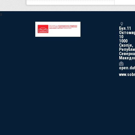
a
Бул.11
Октомв
10
1000
Скопје,
Републи
Северна
Македо
open.da
www.sob