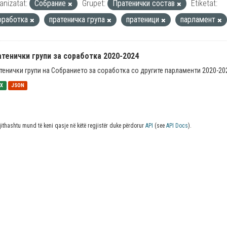
anizatat:
Собрание
Grupet:
Пратенички состав
Etiketat:
оработка
пратеничка група
пратеници
парламент
тенички групи за соработка 2020-2024
тенички групи на Собранието за соработка со другите парламенти 2020-20
SX
JSON
jithashtu mund të keni qasje në këtë regjistër duke përdorur
API
(see
API Docs
).