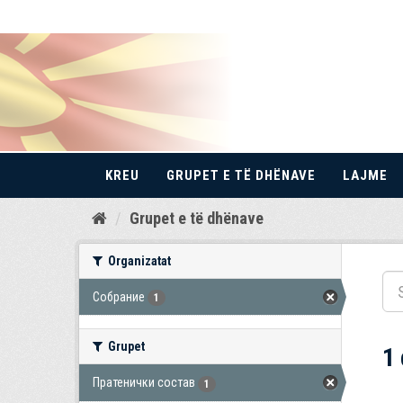
KREU
GRUPET E TË DHËNAVE
LAJME
Kalo
Grupet e të dhënave
te
përmbajtja
Organizatat
Собрание
1
Grupet
1
Пратенички состав
1