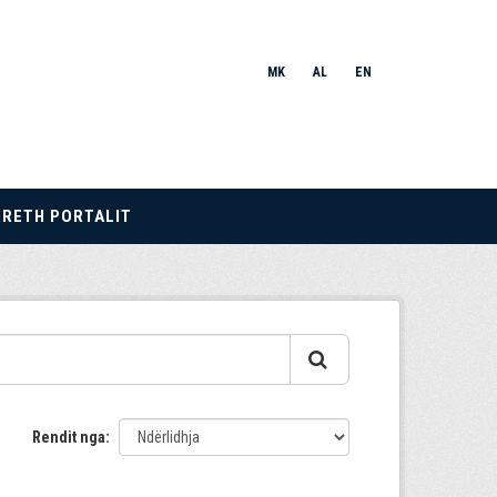
MK
AL
EN
RRETH PORTALIT
Rendit nga