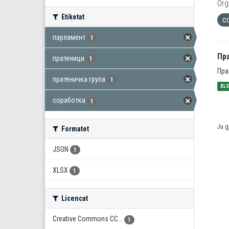
Org
Etiketat
с
парламент
1
Пра
пратеници
1
Пра
пратеничка група
1
XL
соработка
1
Ju g
Formatet
JSON
1
XLSX
1
Licencat
Creative Commons CC...
1