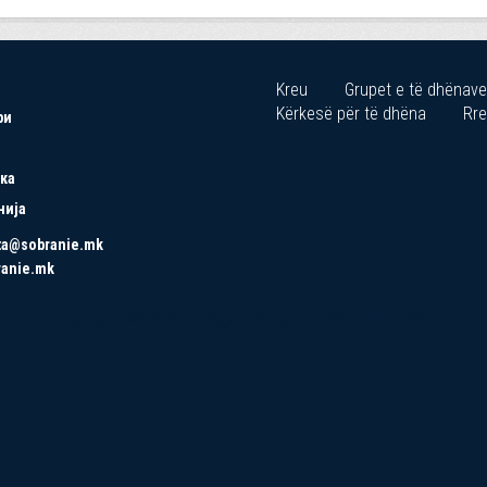
Kreu
Grupet e të dhënave
Kërkesë për të dhëna
Rre
ри
ка
нија
ta@sobranie.mk
ranie.mk
Copyrights © 2021 All Rights Reserved by Asseco SEE.