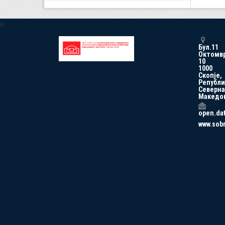
a
Бул.11
Октомв
10
1000
Скопје,
Републи
Северна
Македо
open.da
www.sob