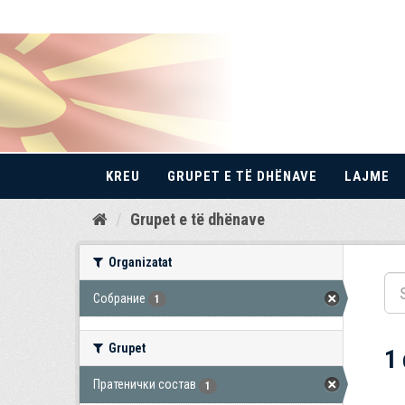
KREU
GRUPET E TË DHËNAVE
LAJME
Kalo
Grupet e të dhënave
te
përmbajtja
Organizatat
Собрание
1
Grupet
1
Пратенички состав
1