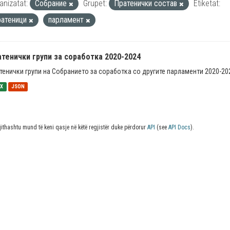
anizatat:
Собрание
Grupet:
Пратенички состав
Etiketat:
ратеници
парламент
тенички групи за соработка 2020-2024
тенички групи на Собранието за соработка со другите парламенти 2020-20
SX
JSON
jithashtu mund të keni qasje në këtë regjistër duke përdorur
API
(see
API Docs
).