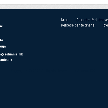
Kreu
Grupet e të dhënave
Kërkesë për të dhëna
Rre
ри
ка
нија
ta@sobranie.mk
ranie.mk
Copyrights © 2021 All Rights Reserved by Asseco SEE.