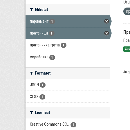
Org
Etiketat
п
парламент
1
Пра
пратеници
1
Пра
пратеничка група
1
XL
соработка
1
Ju g
Formatet
JSON
1
XLSX
1
Licencat
Creative Commons CC...
1