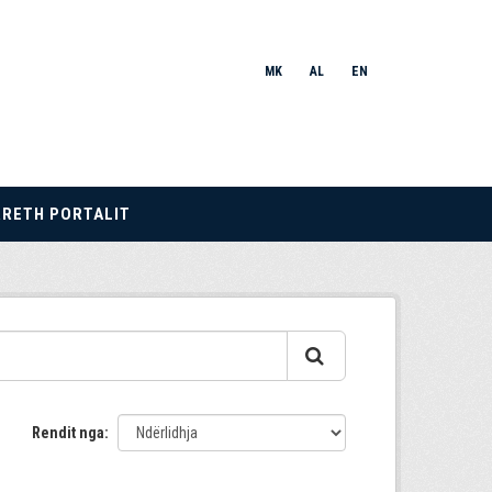
MK
AL
EN
RRETH PORTALIT
Rendit nga