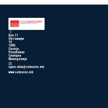
a
Бул.11
Октомври
10
1000
Скопје,
Република
Северна
Македонија
open.data@sobranie.mk
www.sobranie.mk