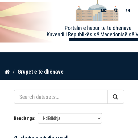
MK
AL
EN
Toggle
Portalin e hapur të të dhënave
naviga
Kuvendi i Republikës së Maqedonisë së V
Kalo
Grupet e të dhënave
te
përmbajtja
Rendit nga