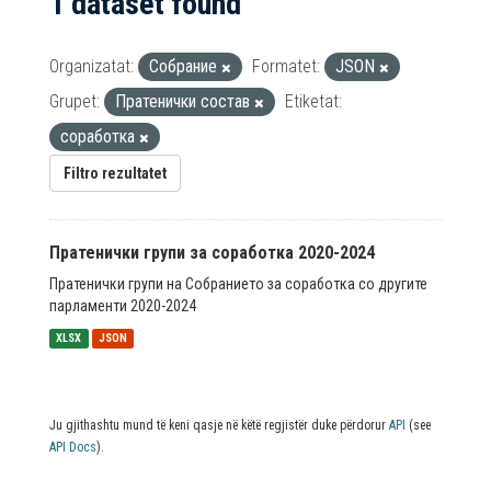
1 dataset found
Organizatat:
Собрание
Formatet:
JSON
Grupet:
Пратенички состав
Etiketat:
соработка
Filtro rezultatet
Пратенички групи за соработка 2020-2024
Пратенички групи на Собранието за соработка со другите
парламенти 2020-2024
XLSX
JSON
Ju gjithashtu mund të keni qasje në këtë regjistër duke përdorur
API
(see
API Docs
).