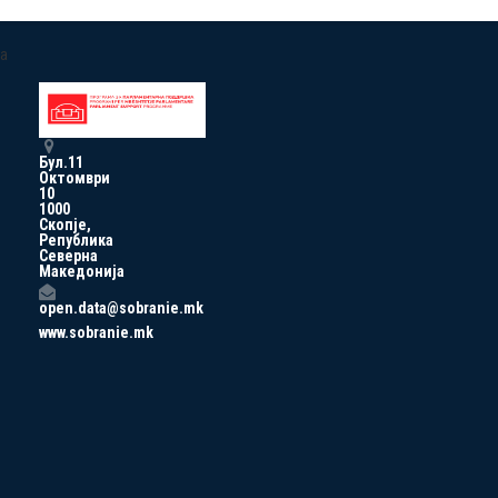
a
Бул.11
Октомври
10
1000
Скопје,
Република
Северна
Македонија
open.data@sobranie.mk
www.sobranie.mk