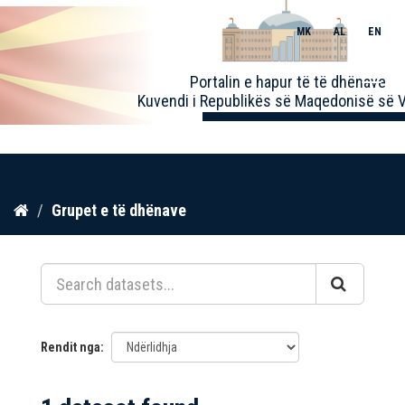
MK
AL
EN
Toggle
Portalin e hapur të të dhënave
naviga
Kuvendi i Republikës së Maqedonisë së V
Kalo
Grupet e të dhënave
te
përmbajtja
Rendit nga