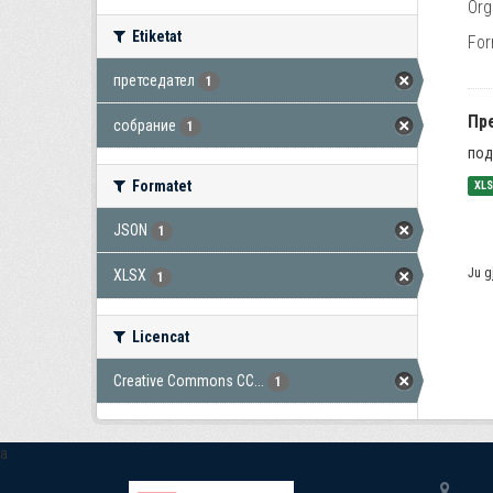
Org
Etiketat
For
претседател
1
Пр
собрание
1
под
Formatet
XL
JSON
1
Ju g
XLSX
1
Licencat
Creative Commons CC...
1
a