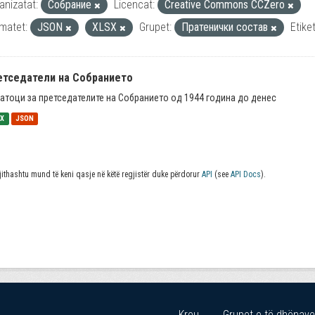
anizatat:
Собрание
Licencat:
Creative Commons CCZero
matet:
JSON
XLSX
Grupet:
Пратенички состав
Etiket
етседатели на Собранието
атоци за претседателите на Собранието од 1944 година до денес
SX
JSON
jithashtu mund të keni qasje në këtë regjistër duke përdorur
API
(see
API Docs
).
Kreu
Grupet e të dhënave