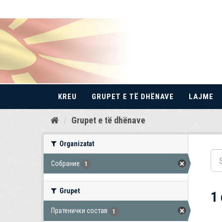
KREU
GRUPET E TË DHËNAVE
LAJME
Kalo
Grupet e të dhënave
te
përmbajtja
Organizatat
Собрание
1
Grupet
1
Пратенички состав
1