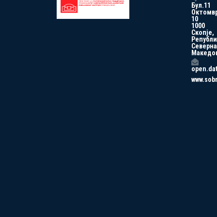
Бул.11
Октомв
10
1000
Скопје,
Републи
Северна
Македо
open.da
www.sob