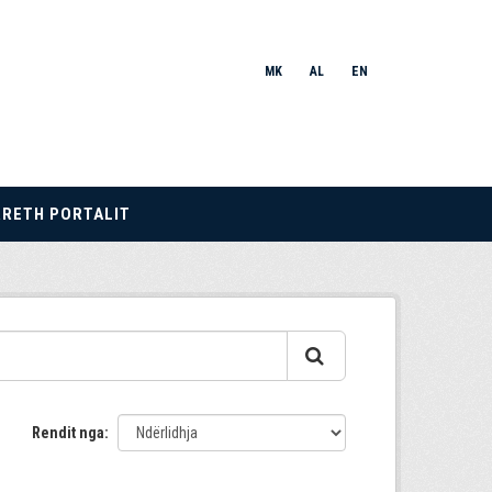
MK
AL
EN
RRETH PORTALIT
Rendit nga