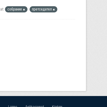
at:
собрание
претседател
Lajme
Aplikacionet
Kërkim