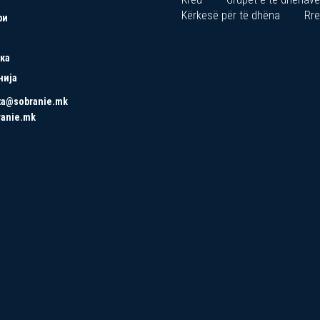
Kërkesë për të dhëna
Rre
ри
ка
нија
ta@sobranie.mk
ranie.mk
Copyrights © 2021 All Rights Reserved by Asseco SEE.