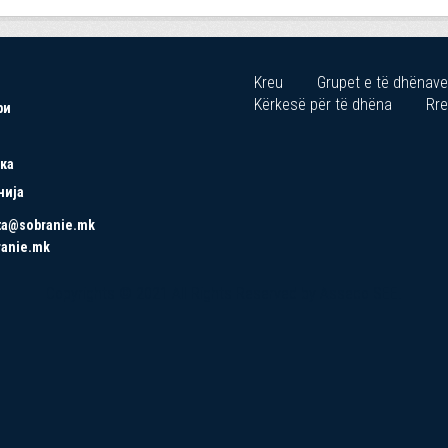
Kreu
Grupet e të dhënave
Kërkesë për të dhëna
Rre
ри
ка
нија
ta@sobranie.mk
ranie.mk
Copyrights © 2021 All Rights Reserved by Asseco SEE.