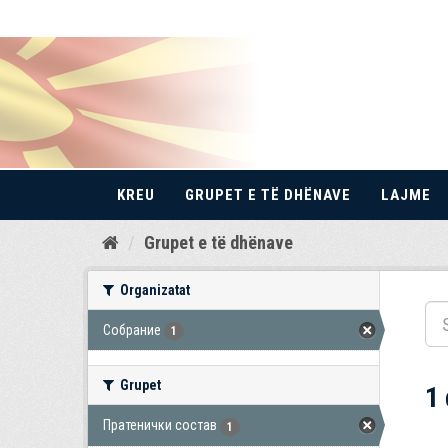
KREU
GRUPET E TË DHËNAVE
LAJME
Kalo
Grupet e të dhënave
te
përmbajtja
Organizatat
Собрание
1
Grupet
1
Пратенички состав
1