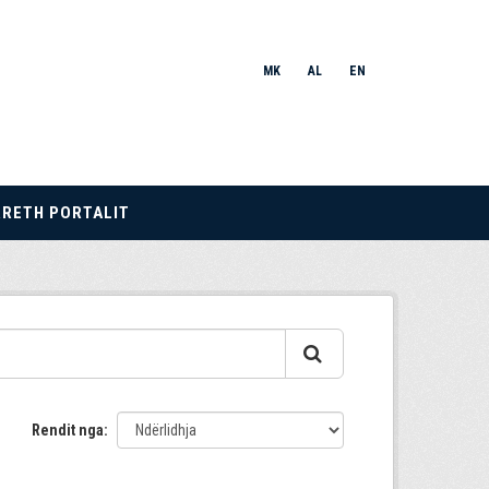
MK
AL
EN
RRETH PORTALIT
Rendit nga