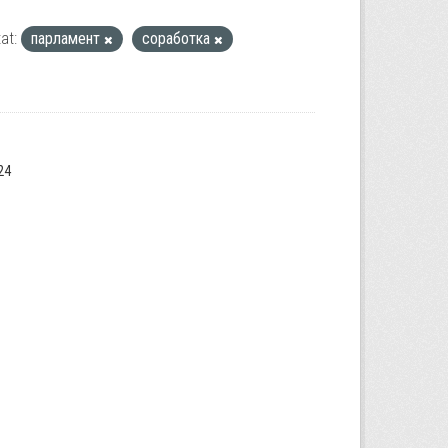
at:
парламент
соработка
24