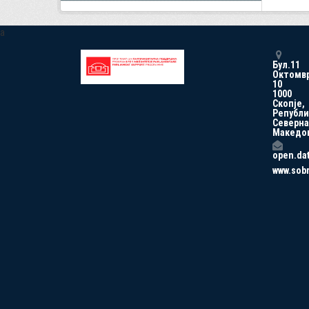
a
Бул.11
Октомв
10
1000
Скопје,
Републи
Северна
Македо
open.da
www.sob