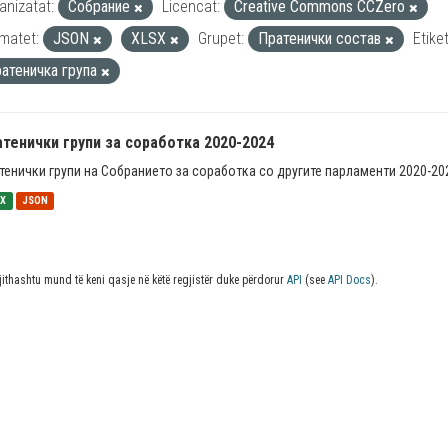
anizatat:
Собрание
Licencat:
Creative Commons CCZero
matet:
JSON
XLSX
Grupet:
Пратенички состав
Etiket
ратеничка група
тенички групи за соработка 2020-2024
тенички групи на Собранието за соработка со другите парламенти 2020-20
SX
JSON
jithashtu mund të keni qasje në këtë regjistër duke përdorur
API
(see
API Docs
).