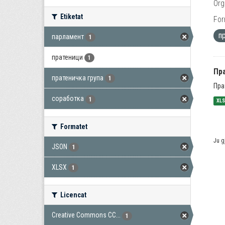
Org
Etiketat
For
п
парламент
1
пратеници
1
Пра
пратеничка група
1
Пра
соработка
1
XL
Formatet
Ju g
JSON
1
XLSX
1
Licencat
Creative Commons CC...
1