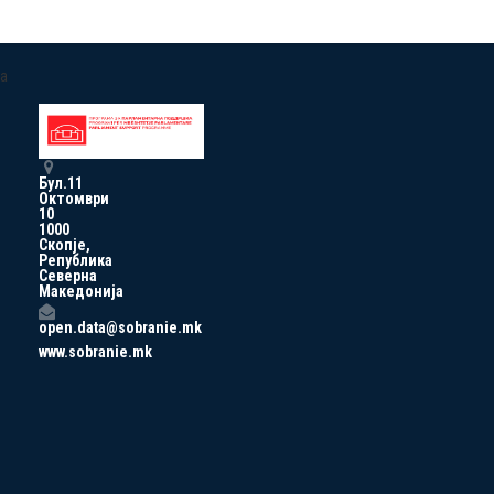
a
Бул.11
Октомври
10
1000
Скопје,
Република
Северна
Македонија
open.data@sobranie.mk
www.sobranie.mk