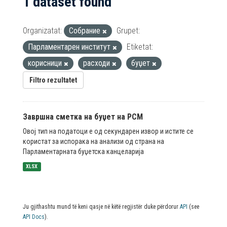
1 dataset found
Organizatat:
Собрание
Grupet:
Парламентарен институт
Etiketat:
корисници
расходи
буџет
Filtro rezultatet
Завршна сметка на буџет на РСМ
Овој тип на податоци е од секундарен извор и истите се
користат за испорака на анализи од страна на
Парламентарната буџетска канцеларија
XLSX
Ju gjithashtu mund të keni qasje në këtë regjistër duke përdorur
API
(see
API Docs
).