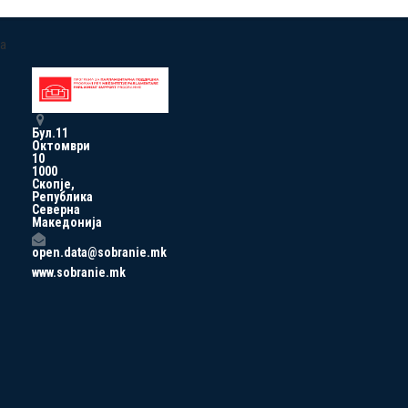
a
Бул.11
Октомври
10
1000
Скопје,
Република
Северна
Македонија
open.data@sobranie.mk
www.sobranie.mk