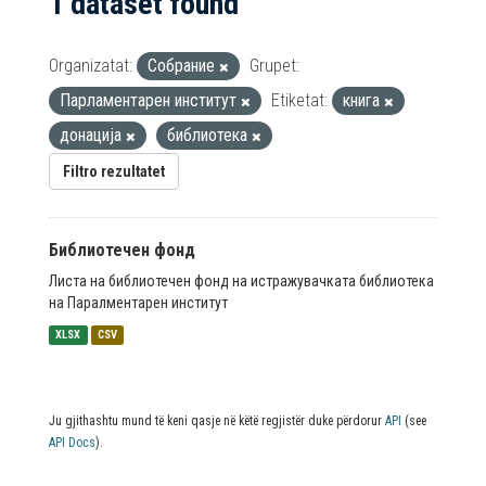
1 dataset found
Organizatat:
Собрание
Grupet:
Парламентарен институт
Etiketat:
книга
донација
библиотека
Filtro rezultatet
Библиотечен фонд
Листа на библиотечен фонд на истражувачката библиотека
на Паралментарен институт
XLSX
CSV
Ju gjithashtu mund të keni qasje në këtë regjistër duke përdorur
API
(see
API Docs
).