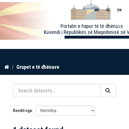
MK
AL
EN
Toggle
Portalin e hapur të të dhënave
naviga
Kuvendi i Republikës së Maqedonisë së V
Kalo
Grupet e të dhënave
te
përmbajtja
Rendit nga