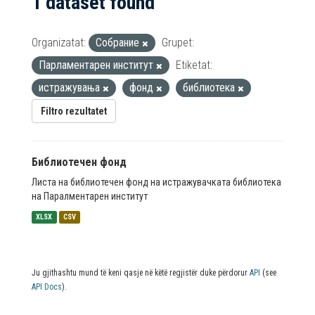
1 dataset found
Organizatat:
Собрание
Grupet:
Парламентарен институт
Etiketat:
истражувања
фонд
библиотека
Filtro rezultatet
Библиотечен фонд
Листа на библиотечен фонд на истражувачката библиотека
на Паралментарен институт
XLSX
CSV
Ju gjithashtu mund të keni qasje në këtë regjistër duke përdorur
API
(see
API Docs
).