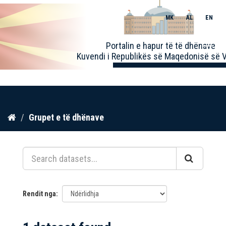
MK
AL
EN
Toggle
Portalin e hapur të të dhënave
naviga
Kuvendi i Republikës së Maqedonisë së V
Kalo
Grupet e të dhënave
te
përmbajtja
Rendit nga