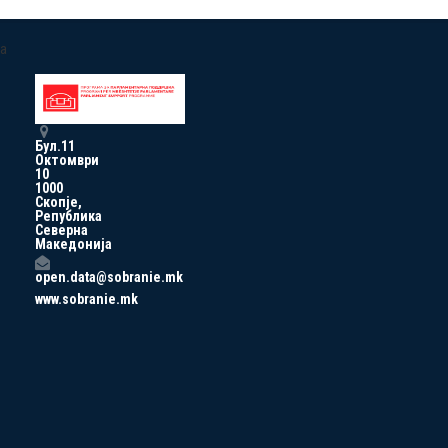
a
Бул.11
Октомври
10
1000
Скопје,
Република
Северна
Македонија
open.data@sobranie.mk
www.sobranie.mk