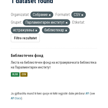
1 dataset found
Organizatat:
Собрание
Formatet:
CSV
Grupet:
Парламентарен институт
Etiketat:
истражувања
библиотекар
Filtro rezultatet
Библиотечен фонд
Листа на библиотечен фонд на истражувачката библиотека
на Паралментарен институт
XLSX
CSV
Ju gjithashtu mund të keni qasje në këtë regjistër duke përdorur
API
(see
API Docs
).