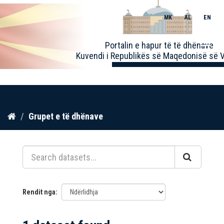
MK
AL
EN
Toggle
Portalin e hapur të të dhënave
naviga
Kuvendi i Republikës së Maqedonisë së V
Kalo
Grupet e të dhënave
te
përmbajtja
Rendit nga