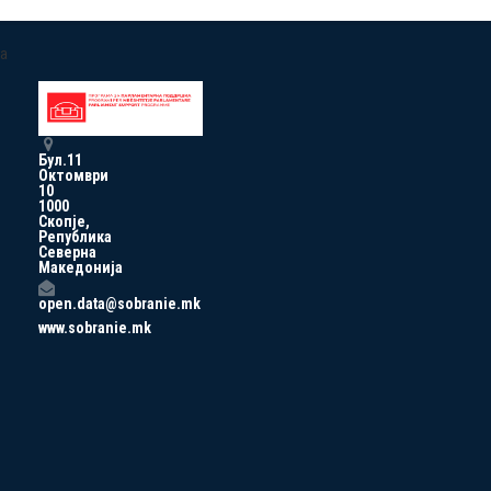
a
Бул.11
Октомври
10
1000
Скопје,
Република
Северна
Македонија
open.data@sobranie.mk
www.sobranie.mk