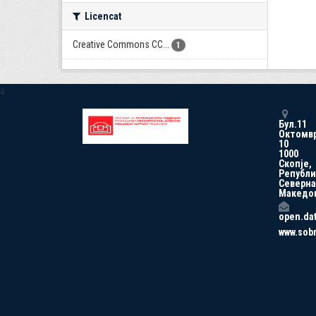
Licencat
Creative Commons CC...
1
a
Бул.11
Октомв
10
1000
Скопје,
Републи
Северна
Македо
open.da
www.sob