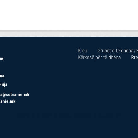
Kreu
Grupet e të dhënave
Kërkesë për të dhëna
Rre
ри
ка
нија
ta@sobranie.mk
ranie.mk
Copyrights © 2021 All Rights Reserved by Asseco SEE.