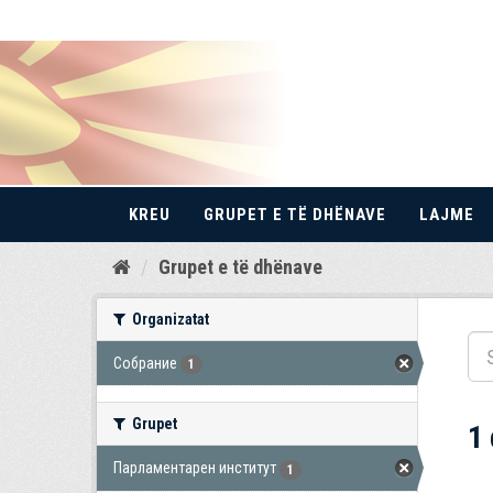
KREU
GRUPET E TË DHËNAVE
LAJME
Kalo
Grupet e të dhënave
te
përmbajtja
Organizatat
Собрание
1
Grupet
1
Парламентарен институт
1