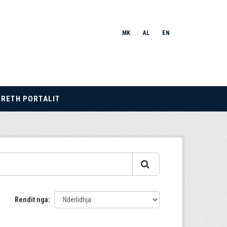
MK
AL
EN
RRETH PORTALIT
Rendit nga