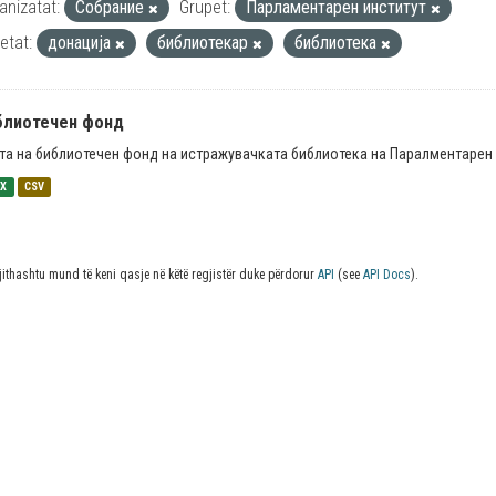
anizatat:
Собрание
Grupet:
Парламентарен институт
ketat:
донација
библиотекар
библиотека
блиотечен фонд
та на библиотечен фонд на истражувачката библиотека на Паралментарен 
SX
CSV
jithashtu mund të keni qasje në këtë regjistër duke përdorur
API
(see
API Docs
).