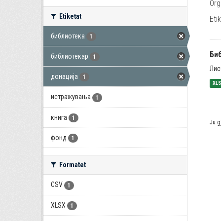
Org
Etiketat
Eti
библиотека
1
Би
библиотекар
1
Лис
донација
1
XL
истражувања
1
книга
1
Ju g
фонд
1
Formatet
CSV
1
XLSX
1