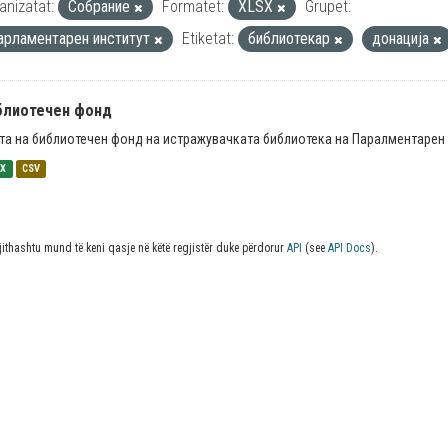
anizatat:
Собрание
Formatet:
XLSX
Grupet:
арламентарен институт
Etiketat:
библиотекар
донација
блиотечен фонд
та на библиотечен фонд на истражувачката библиотека на Паралментарен 
SX
CSV
jithashtu mund të keni qasje në këtë regjistër duke përdorur
API
(see
API Docs
).