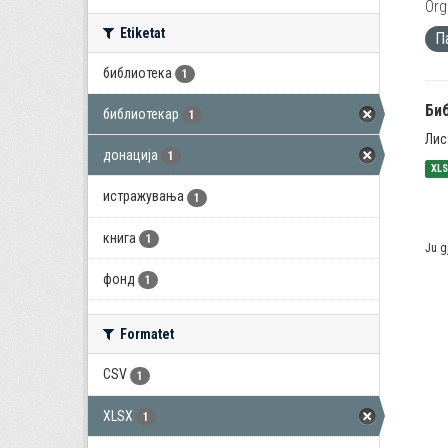
Org
Etiketat
П
библиотека
1
Би
библиотекар
1
Лис
донација
1
XL
истражувања
1
книга
1
Ju g
фонд
1
Formatet
CSV
1
XLSX
1