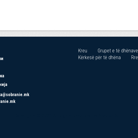
Kreu
Grupet e të dhënave
Kërkesë për të dhëna
Rre
ри
ка
нија
ta@sobranie.mk
ranie.mk
Copyrights © 2021 All Rights Reserved by Asseco SEE.