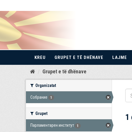
KREU
GRUPET E TË DHËNAVE
LAJME
Kalo
Grupet e të dhënave
te
përmbajtja
Organizatat
Собрание
1
Grupet
1
Парламентарен институт
1