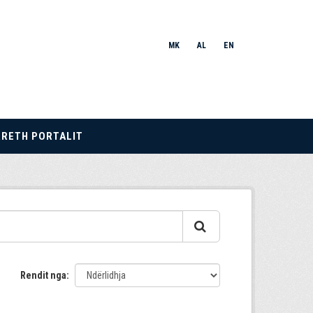
MK
AL
EN
RRETH PORTALIT
Rendit nga