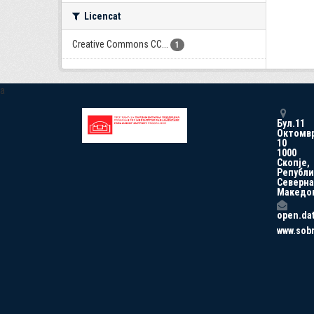
Licencat
Creative Commons CC...
1
a
Бул.11
Октомв
10
1000
Скопје,
Републи
Северна
Македо
open.da
www.sob