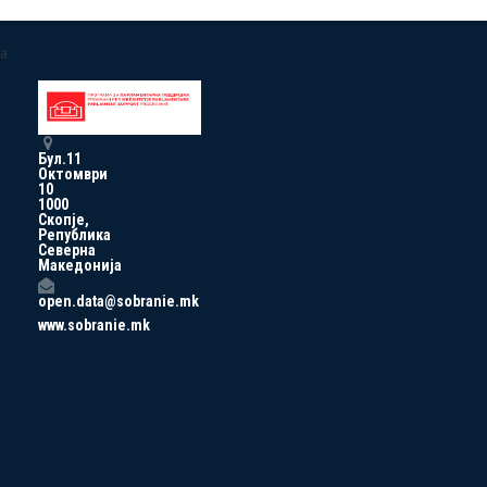
a
Бул.11
Октомври
10
1000
Скопје,
Република
Северна
Македонија
open.data@sobranie.mk
www.sobranie.mk