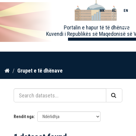
MK
AL
EN
Toggle
Portalin e hapur të të dhënave
naviga
Kuvendi i Republikës së Maqedonisë së V
Kalo
Grupet e të dhënave
te
përmbajtja
Rendit nga