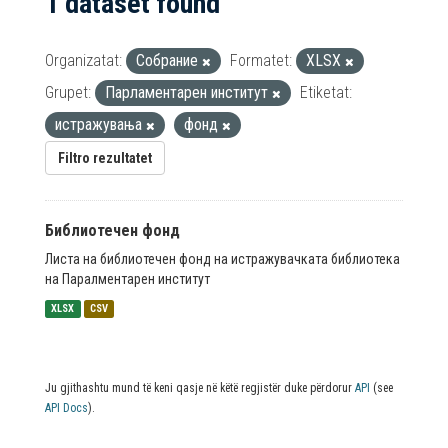
1 dataset found
Organizatat:
Собрание
Formatet:
XLSX
Grupet:
Парламентарен институт
Etiketat:
истражувања
фонд
Filtro rezultatet
Библиотечен фонд
Листа на библиотечен фонд на истражувачката библиотека
на Паралментарен институт
XLSX
CSV
Ju gjithashtu mund të keni qasje në këtë regjistër duke përdorur
API
(see
API Docs
).