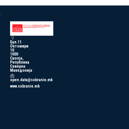
a
Бул.11
Октомври
10
1000
Скопје,
Република
Северна
Македонија
open.data@sobranie.mk
www.sobranie.mk