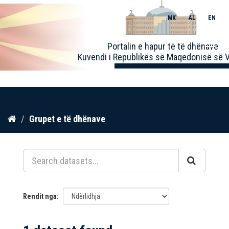
MK
AL
EN
Toggle
Portalin e hapur të të dhënave
naviga
Kuvendi i Republikës së Maqedonisë së V
Kalo
Grupet e të dhënave
te
përmbajtja
Rendit nga