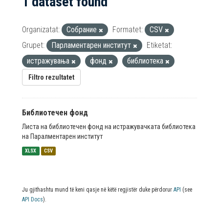
1 dataset found
Organizatat:
Собрание
Formatet:
CSV
Grupet:
Парламентарен институт
Etiketat:
истражувања
фонд
библиотека
Filtro rezultatet
Библиотечен фонд
Листа на библиотечен фонд на истражувачката библиотека
на Паралментарен институт
XLSX
CSV
Ju gjithashtu mund të keni qasje në këtë regjistër duke përdorur
API
(see
API Docs
).