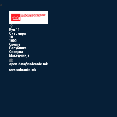
a
Бул.11
Октомври
10
1000
Скопје,
Република
Северна
Македонија
open.data@sobranie.mk
www.sobranie.mk