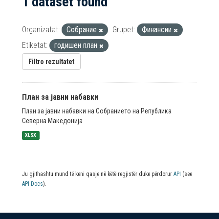
1 dataset found
Organizatat:
Собрание
Grupet:
Финансии
Etiketat:
годишен план
Filtro rezultatet
План за јавни набавки
План за јавни набавки на Собранието на Република
Северна Македонија
XLSX
Ju gjithashtu mund të keni qasje në këtë regjistër duke përdorur
API
(see
API Docs
).