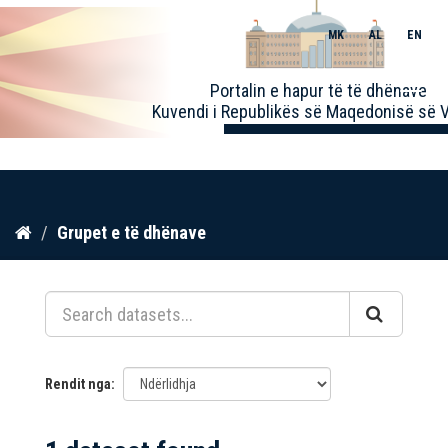
MK
AL
EN
Toggle
Portalin e hapur të të dhënave
naviga
Kuvendi i Republikës së Maqedonisë së V
Kalo
Grupet e të dhënave
te
përmbajtja
Rendit nga