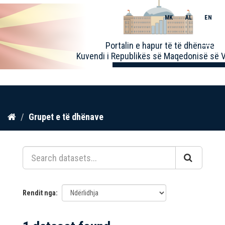
MK
AL
EN
Toggle
Portalin e hapur të të dhënave
naviga
Kuvendi i Republikës së Maqedonisë së V
Kalo
Grupet e të dhënave
te
përmbajtja
Rendit nga