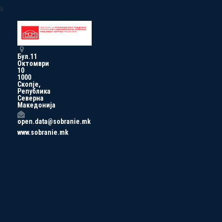
a
Бул.11
Октомври
10
1000
Скопје,
Република
Северна
Македонија
open.data@sobranie.mk
www.sobranie.mk