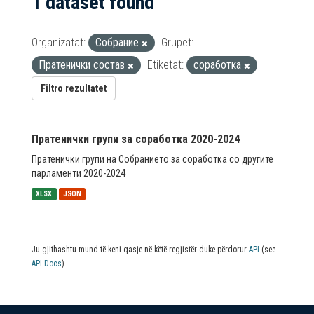
1 dataset found
Organizatat:
Собрание
Grupet:
Пратенички состав
Etiketat:
соработка
Filtro rezultatet
Пратенички групи за соработка 2020-2024
Пратенички групи на Собранието за соработка со другите
парламенти 2020-2024
XLSX
JSON
Ju gjithashtu mund të keni qasje në këtë regjistër duke përdorur
API
(see
API Docs
).