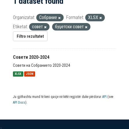
1 dataset found
Organizatat:
Собрание
Formatet:
XLSX
Etiketat:
совет
буџетски совет
Filtro rezultatet
Совети 2020-2024
Совети на Собранието 2020-2024
XLSX
JSON
Ju gjithashtu mund të keni qasje në këtë regjistër duke përdorur
API
(see
API Docs
).
a