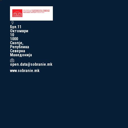
Бул.11
Октомври
10
1000
Скопје,
Република
Северна
Македонија
open.data@sobranie.mk
www.sobranie.mk