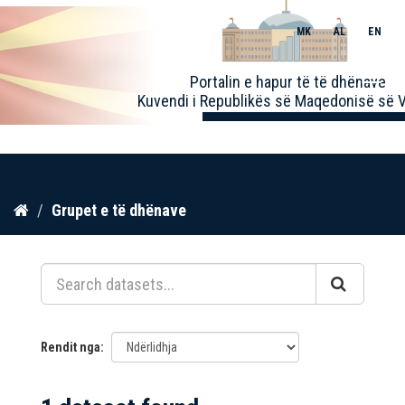
MK
AL
EN
Toggle
Portalin e hapur të të dhënave
naviga
Kuvendi i Republikës së Maqedonisë së V
Kalo
Grupet e të dhënave
te
përmbajtja
Rendit nga