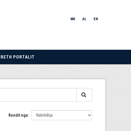
MK
AL
EN
RRETH PORTALIT
Rendit nga