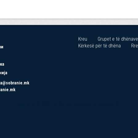
Kreu
Grupet e të dhënave
Kërkesë për të dhëna
Rre
ри
ка
нија
ta@sobranie.mk
ranie.mk
Copyrights © 2021 All Rights Reserved by Asseco SEE.