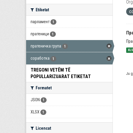
Org
Etiketat
с
парламент
1
Пра
пратеници
1
Пра
пратеничка група
1
XL
соработка
1
TREGONI VETËM TË
Ju g
POPULLARIZUARAT ETIKETAT
Formatet
JSON
1
XLSX
1
Licencat