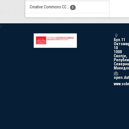
Creative Commons CC...
1
a
Бул.11
Октомв
10
1000
Скопје,
Републи
Северна
Македо
open.da
www.sob