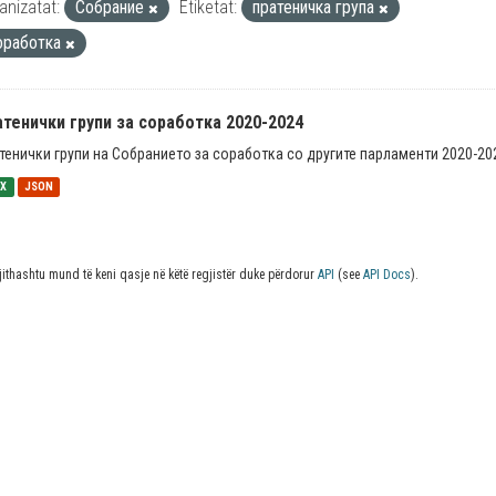
anizatat:
Собрание
Etiketat:
пратеничка група
оработка
тенички групи за соработка 2020-2024
тенички групи на Собранието за соработка со другите парламенти 2020-20
SX
JSON
jithashtu mund të keni qasje në këtë regjistër duke përdorur
API
(see
API Docs
).