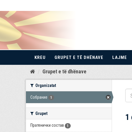
KREU
GRUPET E TË DHËNAVE
LAJME
Kalo
Grupet e të dhënave
te
përmbajtja
Organizatat
Собрание
1
Grupet
1
Пратенички состав
1