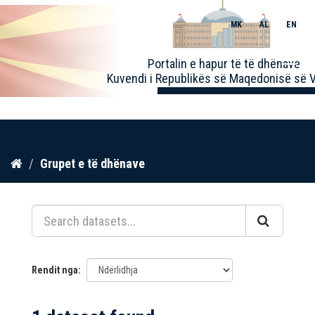
MK
AL
EN
Toggle
Portalin e hapur të të dhënave
naviga
Kuvendi i Republikës së Maqedonisë së V
Kalo
Grupet e të dhënave
te
përmbajtja
Rendit nga