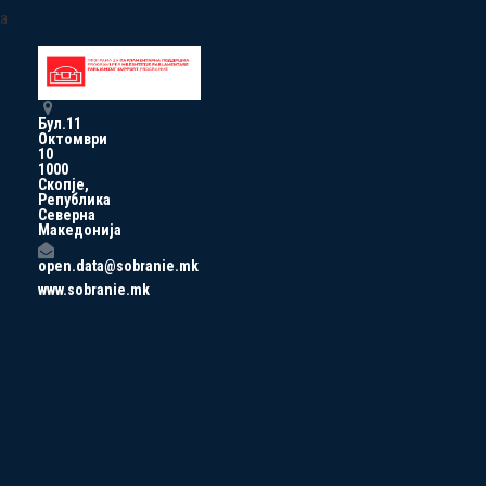
a
Бул.11
Октомври
10
1000
Скопје,
Република
Северна
Македонија
open.data@sobranie.mk
www.sobranie.mk