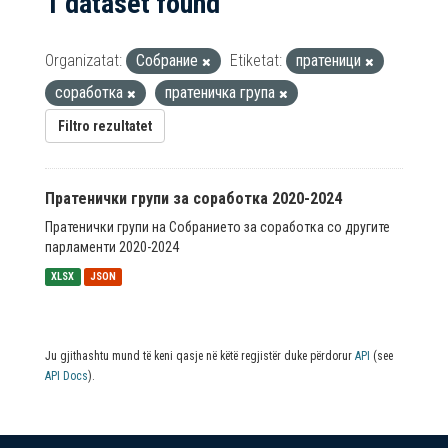
1 dataset found
Organizatat:
Собрание
Etiketat:
пратеници
соработка
пратеничка група
Filtro rezultatet
Пратенички групи за соработка 2020-2024
Пратенички групи на Собранието за соработка со другите
парламенти 2020-2024
XLSX
JSON
Ju gjithashtu mund të keni qasje në këtë regjistër duke përdorur
API
(see
API Docs
).