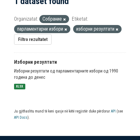
1 dataset found
Organizatat:
Собрание
Etiketat:
парламентарни избори
изборни резултати
Filtro rezultatet
Изборни резултати
Изборни резултати од парламентарните избори од 1990
година до денес
XLSX
Ju gjithashtu mund të keni qasje në këtë regjistër duke përdorur
API
(see
API Docs
).