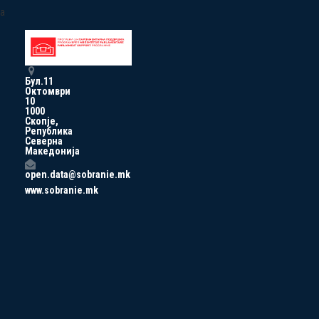
a
Бул.11
Октомври
10
1000
Скопје,
Република
Северна
Македонија
open.data@sobranie.mk
www.sobranie.mk