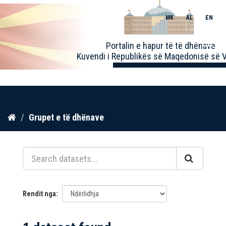
MK
AL
EN
Toggle
Portalin e hapur të të dhënave
naviga
Kuvendi i Republikës së Maqedonisë së V
Kalo
Grupet e të dhënave
te
përmbajtja
Rendit nga