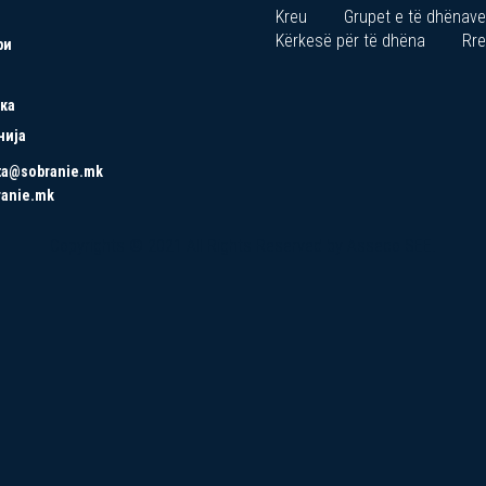
Kreu
Grupet e të dhënave
Kërkesë për të dhëna
Rre
ри
ка
нија
ta@sobranie.mk
ranie.mk
Copyrights © 2021 All Rights Reserved by Asseco SEE.