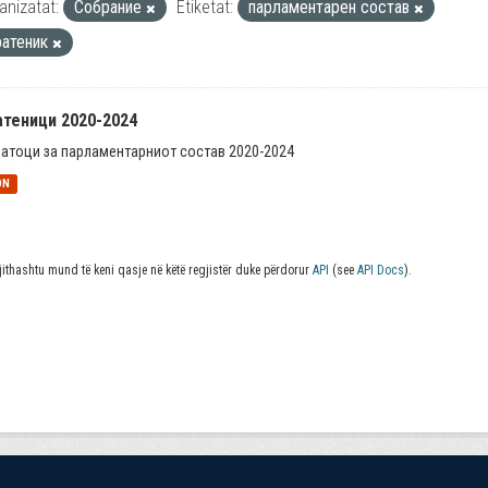
anizatat:
Собрание
Etiketat:
парламентарен состав
ратеник
атеници 2020-2024
атоци за парламентарниот состав 2020-2024
ON
jithashtu mund të keni qasje në këtë regjistër duke përdorur
API
(see
API Docs
).