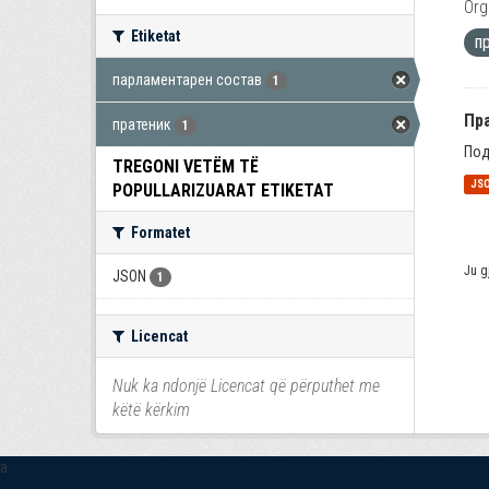
Org
Etiketat
п
парламентарен состав
1
Пр
пратеник
1
Под
TREGONI VETËM TË
JS
POPULLARIZUARAT ETIKETAT
Formatet
Ju g
JSON
1
Licencat
Nuk ka ndonjë Licencat që përputhet me
këtë kërkim
a