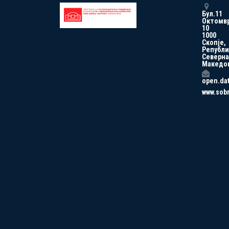
Бул.11
Октомв
10
1000
Скопје,
Републи
Северна
Македо
open.da
www.sob