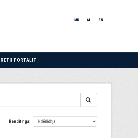
MK
AL
EN
RRETH PORTALIT
Rendit nga