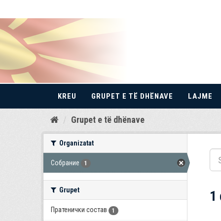
KREU
GRUPET E TË DHËNAVE
LAJME
Kalo
Grupet e të dhënave
te
përmbajtja
Organizatat
Собрание
1
Grupet
1
Пратенички состав
1