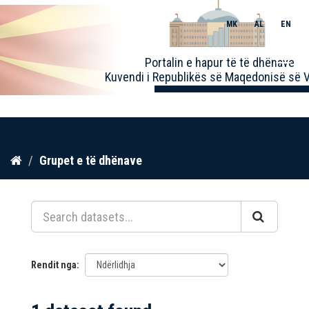
MK
AL
EN
Toggle
Portalin e hapur të të dhënave
naviga
Kuvendi i Republikës së Maqedonisë së V
Kalo
Grupet e të dhënave
te
përmbajtja
Rendit nga