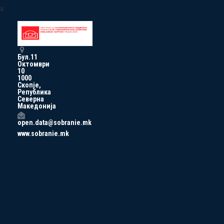
a
Бул.11
Октомври
10
1000
Скопје,
Република
Северна
Македонија
open.data@sobranie.mk
www.sobranie.mk