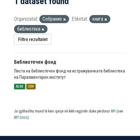
1 dataset found
Organizatat:
Собрание
Etiketat:
книга
библиотека
Filtro rezultatet
Библиотечен фонд
Листа на библиотечен фонд на истражувачката библиотека
на Паралментарен институт
XLSX
CSV
Ju gjithashtu mund të keni qasje në këtë regjistër duke përdorur
API
(see
API Docs
).