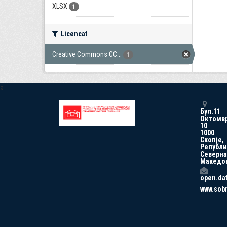
XLSX
1
Licencat
Creative Commons CC...
1
a
Бул.11
Октомв
10
1000
Скопје,
Републи
Северна
Македо
open.da
www.sob