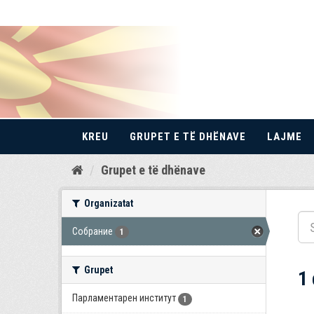
KREU
GRUPET E TË DHËNAVE
LAJME
Kalo
Grupet e të dhënave
te
përmbajtja
Organizatat
Собрание
1
Grupet
1
Парламентарен институт
1