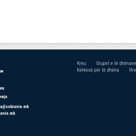
Kreu
Grupet e të dhënave
Kërkesë për të dhëna
Rre
ри
ка
нија
ta@sobranie.mk
ranie.mk
Copyrights © 2021 All Rights Reserved by Asseco SEE.