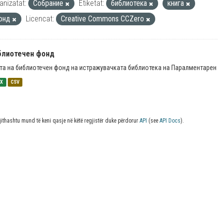
anizatat:
Собрание
Etiketat:
библиотека
книга
онд
Licencat:
Creative Commons CCZero
блиотечен фонд
та на библиотечен фонд на истражувачката библиотека на Паралментарен 
SX
CSV
jithashtu mund të keni qasje në këtë regjistër duke përdorur
API
(see
API Docs
).