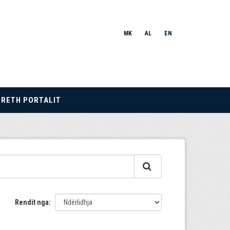
MK
AL
EN
RRETH PORTALIT
Rendit nga