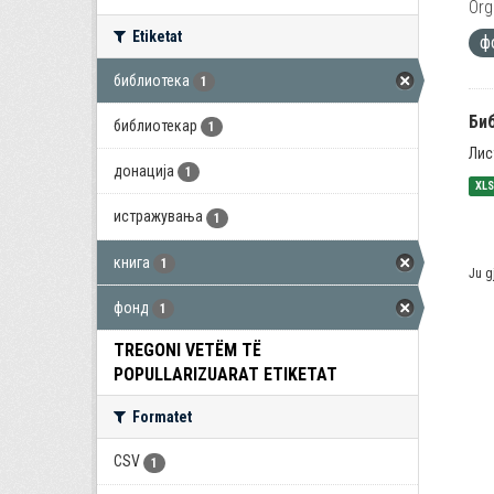
Org
Etiketat
ф
библиотека
1
Би
библиотекар
1
Лис
донација
1
XL
истражувања
1
книга
1
Ju g
фонд
1
TREGONI VETËM TË
POPULLARIZUARAT ETIKETAT
Formatet
CSV
1