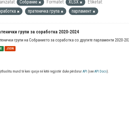
anizatat:
Собрание
Formatet:
XLSX
Etiketat:
оработка
пратеничка група
парламент
тенички групи за соработка 2020-2024
тенички групи на Собранието за соработка со другите парламенти 2020-20
SX
JSON
jithashtu mund të keni qasje në këtë regjistër duke përdorur
API
(see
API Docs
).