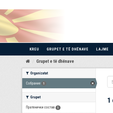
KREU
GRUPET E TË DHËNAVE
LAJME
Kalo
Grupet e të dhënave
te
përmbajtja
Organizatat
Собрание
1
Grupet
1
Пратенички состав
1