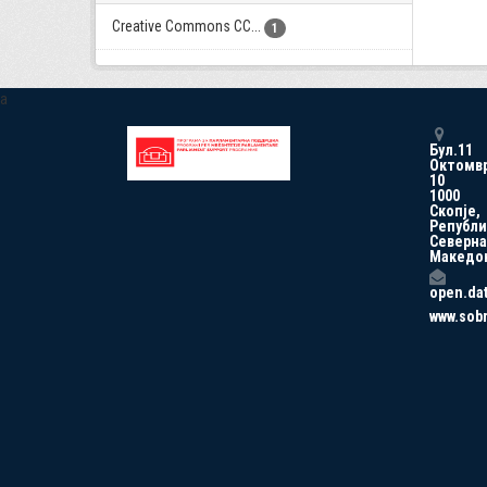
Creative Commons CC...
1
a
Бул.11
Октомв
10
1000
Скопје,
Републи
Северна
Македо
open.da
www.sob