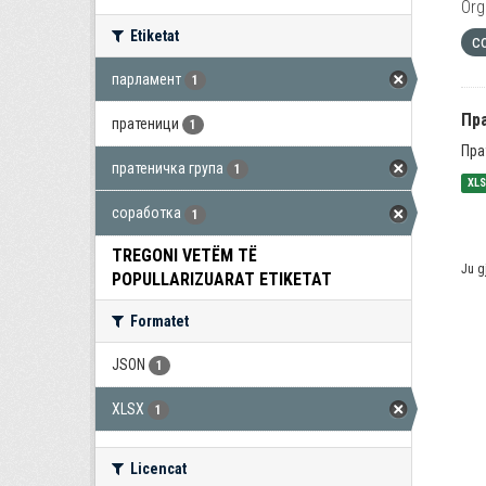
Org
Etiketat
с
парламент
1
Пра
пратеници
1
Пра
пратеничка група
1
XL
соработка
1
TREGONI VETËM TË
Ju g
POPULLARIZUARAT ETIKETAT
Formatet
JSON
1
XLSX
1
Licencat