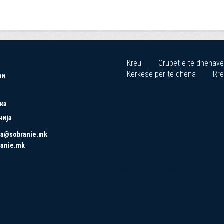
Kreu
Grupet e të dhënave
Kërkesë për të dhëna
Rre
ри
ка
нија
ta@sobranie.mk
ranie.mk
Copyrights © 2021 All Rights Reserved by Asseco SEE.