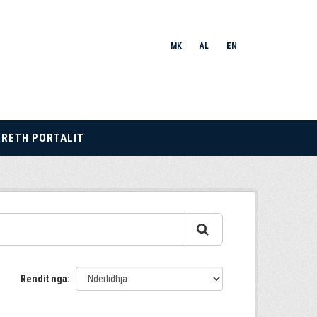
MK
AL
EN
RRETH PORTALIT
Rendit nga