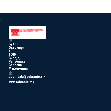
a
Бул.11
Октомври
10
1000
Скопје,
Република
Северна
Македонија
open.data@sobranie.mk
www.sobranie.mk