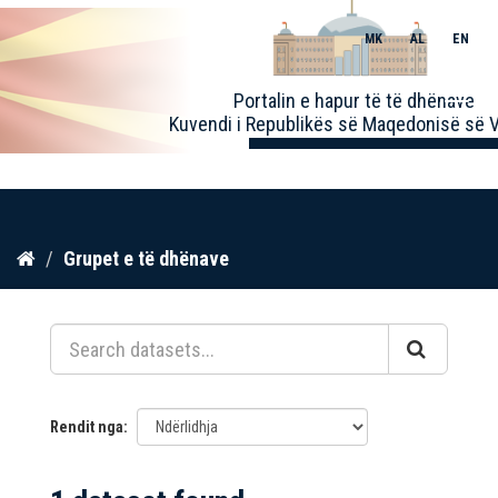
MK
AL
EN
Toggle
Portalin e hapur të të dhënave
naviga
Kuvendi i Republikës së Maqedonisë së V
Kalo
Grupet e të dhënave
te
përmbajtja
Rendit nga