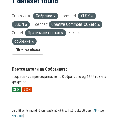
1 dataset found
Organizatat:
Собрание
Formatet:
XLSX
JSON
Licencat:
Creative Commons CCZero
Grupet:
Пратенички состав
Etiketat:
собрание
Filtro rezultatet
Претседатели на Собранието
податоци за претседателите на Собранието од 1944 година
до денес
XLSX
JSON
Ju gjithashtu mund të keni qasje në këtë regjistër duke përdorur
API
(see
API Docs
).