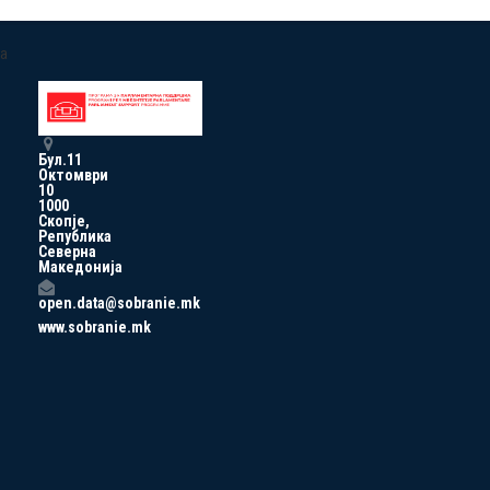
a
Бул.11
Октомври
10
1000
Скопје,
Република
Северна
Македонија
open.data@sobranie.mk
www.sobranie.mk