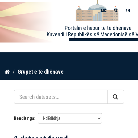
MK
AL
EN
Toggle
Portalin e hapur të të dhënave
naviga
Kuvendi i Republikës së Maqedonisë së V
Kalo
Grupet e të dhënave
te
përmbajtja
Rendit nga