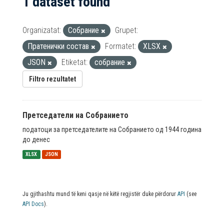
1 dataset found
Organizatat:
Собрание
Grupet:
Пратенички состав
Formatet:
XLSX
JSON
Etiketat:
собрание
Filtro rezultatet
Претседатели на Собранието
податоци за претседателите на Собранието од 1944 година
до денес
XLSX
JSON
Ju gjithashtu mund të keni qasje në këtë regjistër duke përdorur
API
(see
API Docs
).