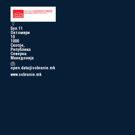
Бул.11
Октомври
10
1000
Скопје,
Република
Северна
Македонија
open.data@sobranie.mk
www.sobranie.mk