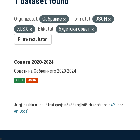
1 dataset found
Organizatat:
Собрание
Formatet:
JSON
XLSX
Etiketat:
буџетски совет
Filtro rezultatet
Совети 2020-2024
Совети на Собранието 2020-2024
XLSX
JSON
Ju gjithashtu mund të keni qasje në këtë regjistër duke përdorur
API
(see
API Docs
).
a