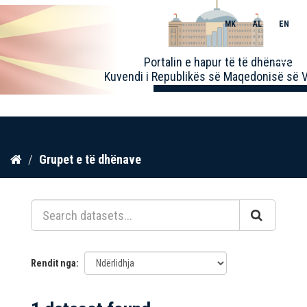
MK
AL
EN
Toggle
Portalin e hapur të të dhënave
naviga
Kuvendi i Republikës së Maqedonisë së V
Kalo
Grupet e të dhënave
te
përmbajtja
Rendit nga