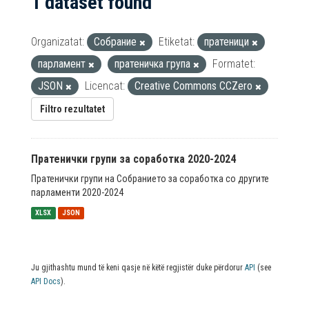
1 dataset found
Organizatat:
Собрание
Etiketat:
пратеници
парламент
пратеничка група
Formatet:
JSON
Licencat:
Creative Commons CCZero
Filtro rezultatet
Пратенички групи за соработка 2020-2024
Пратенички групи на Собранието за соработка со другите
парламенти 2020-2024
XLSX
JSON
Ju gjithashtu mund të keni qasje në këtë regjistër duke përdorur
API
(see
API Docs
).