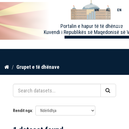
MK
AL
EN
Toggle
Portalin e hapur të të dhënave
naviga
Kuvendi i Republikës së Maqedonisë së V
Kalo
Grupet e të dhënave
te
përmbajtja
Rendit nga