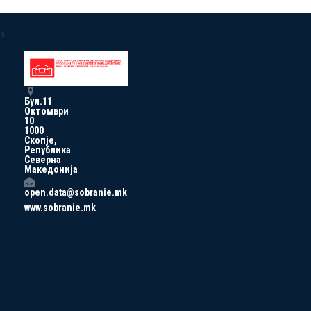
a
Бул.11
Октомври
10
1000
Скопје,
Република
Северна
Македонија
open.data@sobranie.mk
www.sobranie.mk