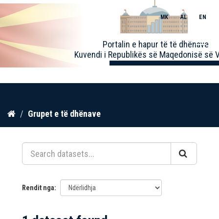
MK
AL
EN
Toggle
Portalin e hapur të të dhënave
naviga
Kuvendi i Republikës së Maqedonisë së V
Kalo
Grupet e të dhënave
te
përmbajtja
Rendit nga