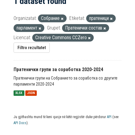
1 dataset found
Organizatat:
Собрание
Etiketat:
пратеници
парламент
Grupet:
Пратенички состав
Licencat:
Creative Commons CCZero
Filtro rezultatet
Пратенички групи за соработка 2020-2024
Пратенички групи на Собранието за соработка со другите
парламенти 2020-2024
XLSX
JSON
Ju gjithashtu mund të keni qasje në këtë regjistër duke përdorur
API
(see
API Docs
).