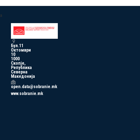
a
Бул.11
Октомври
10
1000
Скопје,
Република
Северна
Македонија
open.data@sobranie.mk
www.sobranie.mk