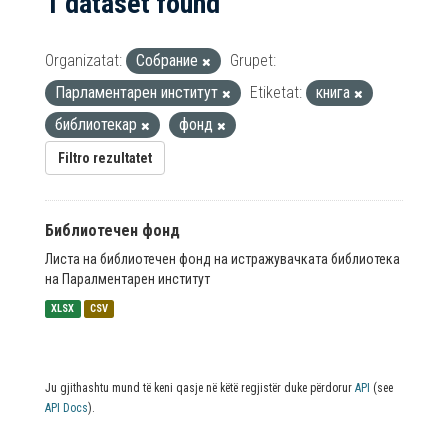
1 dataset found
Organizatat:
Собрание
Grupet:
Парламентарен институт
Etiketat:
книга
библиотекар
фонд
Filtro rezultatet
Библиотечен фонд
Листа на библиотечен фонд на истражувачката библиотека
на Паралментарен институт
XLSX
CSV
Ju gjithashtu mund të keni qasje në këtë regjistër duke përdorur
API
(see
API Docs
).