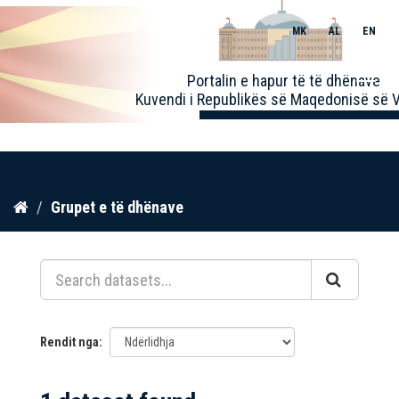
MK
AL
EN
Toggle
Portalin e hapur të të dhënave
naviga
Kuvendi i Republikës së Maqedonisë së V
Kalo
Grupet e të dhënave
te
përmbajtja
Rendit nga