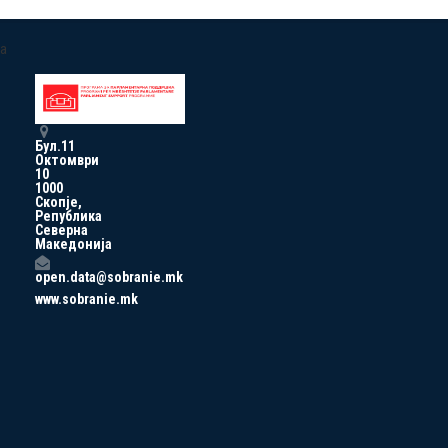
a
Бул.11
Октомври
10
1000
Скопје,
Република
Северна
Македонија
open.data@sobranie.mk
www.sobranie.mk