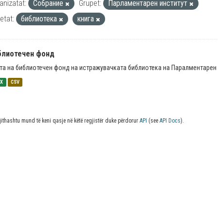
anizatat:
Собрание
Grupet:
Парламентарен институт
ketat:
библиотека
книга
блиотечен фонд
та на библиотечен фонд на истражувачката библиотека на Паралментарен 
SX
CSV
jithashtu mund të keni qasje në këtë regjistër duke përdorur
API
(see
API Docs
).