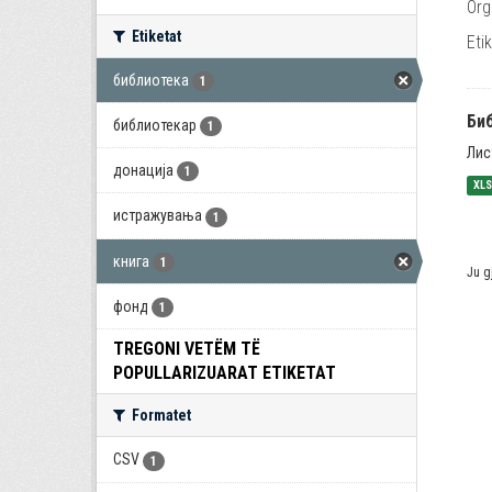
Org
Etiketat
Eti
библиотека
1
Би
библиотекар
1
Лис
донација
1
XL
истражувања
1
книга
1
Ju g
фонд
1
TREGONI VETËM TË
POPULLARIZUARAT ETIKETAT
Formatet
CSV
1