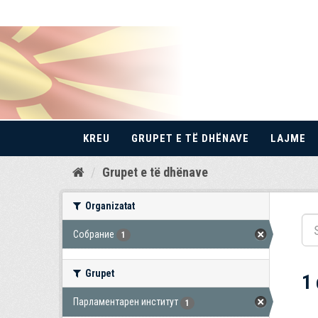
KREU
GRUPET E TË DHËNAVE
LAJME
Kalo
Grupet e të dhënave
te
përmbajtja
Organizatat
Собрание
1
Grupet
1
Парламентарен институт
1