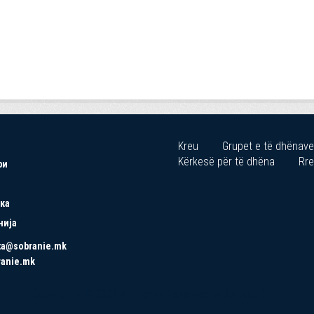
Kreu
Grupet e të dhënave
Kërkesë për të dhëna
Rre
ри
ка
нија
ta@sobranie.mk
ranie.mk
Copyrights © 2021 All Rights Reserved by Asseco SEE.