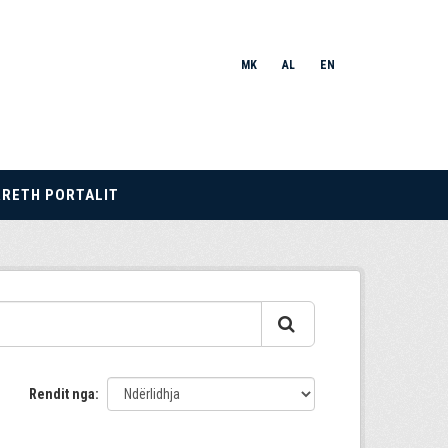
MK
AL
EN
RRETH PORTALIT
Rendit nga