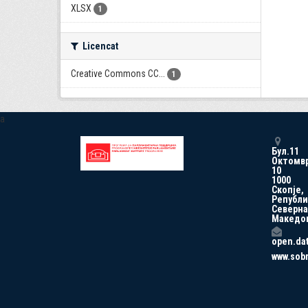
XLSX
1
Licencat
Creative Commons CC...
1
a
Бул.11
Октомв
10
1000
Скопје,
Републи
Северна
Македо
open.da
www.sob