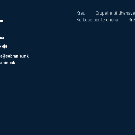
Kreu
Grupet e të dhënave
Kërkesë për të dhëna
Rre
ри
ка
нија
ta@sobranie.mk
ranie.mk
Copyrights © 2021 All Rights Reserved by Asseco SEE.