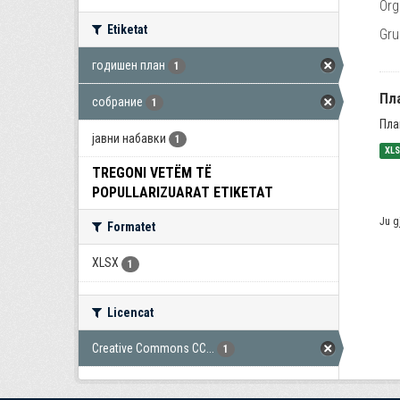
Org
Etiketat
Gru
годишен план
1
Пла
собрание
1
Пла
јавни набавки
1
XL
TREGONI VETËM TË
POPULLARIZUARAT ETIKETAT
Ju g
Formatet
XLSX
1
Licencat
Creative Commons CC...
1