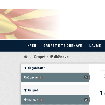
KREU
GRUPET E TË DHËNAVE
LAJME
Kalo
Grupet e të dhënave
te
përmbajtja
Organizatat
Собрание
1
Grupet
1
Финансии
1