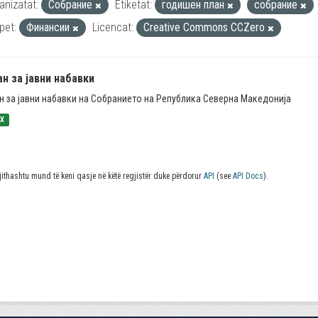
anizatat:
Собрание
Etiketat:
годишен план
собрание
pet:
Финансии
Licencat:
Creative Commons CCZero
н за јавни набавки
н за јавни набавки на Собранието на Република Северна Македонија
SX
jithashtu mund të keni qasje në këtë regjistër duke përdorur
API
(see
API Docs
).