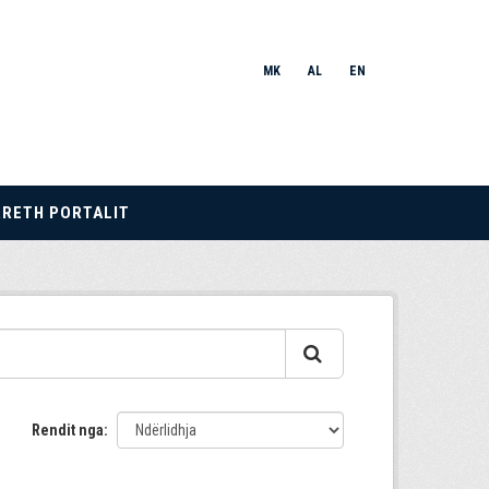
MK
AL
EN
RRETH PORTALIT
Rendit nga