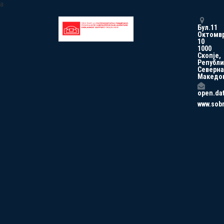
a
Бул.11
Октомв
10
1000
Скопје,
Републи
Северна
Македо
open.da
www.sob