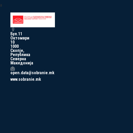
a
Бул.11
Октомври
10
1000
Скопје,
Република
Северна
Македонија
open.data@sobranie.mk
www.sobranie.mk