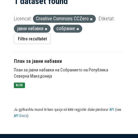
1 dataset found
Licencat:
Creative Commons CCZero
Etiketat:
јавни набавки
собрание
Filtro rezultatet
План за јавни набавки
План за јавни набавки на Собранието на Република
Северна Македонија
XLSX
Ju gjithashtu mund të keni qasje në këtë regjistër duke përdorur
API
(see
API Docs
).