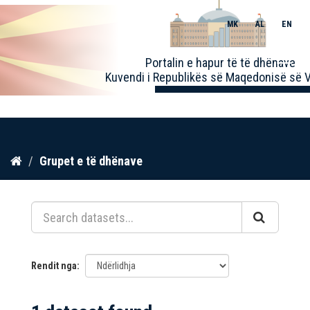
MK
AL
EN
Toggle
Portalin e hapur të të dhënave
naviga
Kuvendi i Republikës së Maqedonisë së V
Kalo
Grupet e të dhënave
te
përmbajtja
Rendit nga