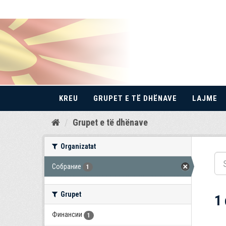
KREU
GRUPET E TË DHËNAVE
LAJME
Kalo
Grupet e të dhënave
te
përmbajtja
Organizatat
Собрание
1
Grupet
1
Финансии
1