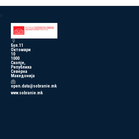
a
Бул.11
Октомври
10
1000
Скопје,
Република
Северна
Македонија
open.data@sobranie.mk
www.sobranie.mk