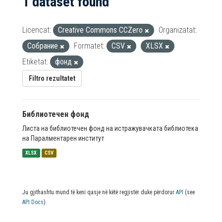
1 dataset found
Licencat:
Creative Commons CCZero
Organizatat:
Собрание
Formatet:
CSV
XLSX
Etiketat:
фонд
Filtro rezultatet
Библиотечен фонд
Листа на библиотечен фонд на истражувачката библиотека
на Паралментарен институт
XLSX
CSV
Ju gjithashtu mund të keni qasje në këtë regjistër duke përdorur
API
(see
API Docs
).