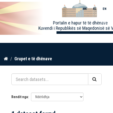
MK
AL
EN
Toggle
Portalin e hapur të të dhënave
naviga
Kuvendi i Republikës së Maqedonisë së V
Kalo
Grupet e të dhënave
te
përmbajtja
Rendit nga