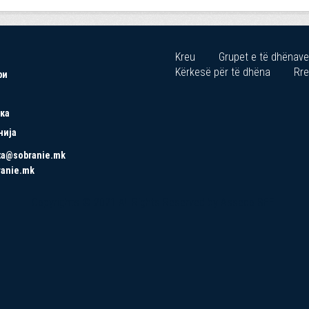
Kreu
Grupet e të dhënave
Kërkesë për të dhëna
Rre
ри
ка
нија
ta@sobranie.mk
ranie.mk
Copyrights © 2021 All Rights Reserved by Asseco SEE.