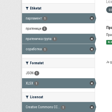
Lic
Etiketat
с
парламент
1
Пра
пратеници
1
Пра
пратеничка група
1
XL
соработка
1
Ju g
Formatet
JSON
1
XLSX
1
Licencat
Creative Commons CC...
1