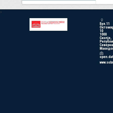
a
Бул.11
Октомв
10
1000
Скопје,
Републи
Северна
Македо
open.da
www.sob