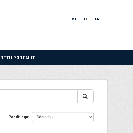
MK
AL
EN
RRETH PORTALIT
Rendit nga