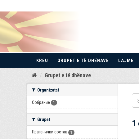
KREU
GRUPET E TË DHËNAVE
LAJME
Kalo
Grupet e të dhënave
te
përmbajtja
Organizatat
Собрание
1
Grupet
1
Пратенички состав
1