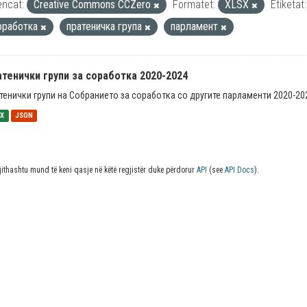
encat:
Creative Commons CCZero
Formatet:
XLSX
Etiketat:
оработка
пратеничка група
парламент
тенички групи за соработка 2020-2024
тенички групи на Собранието за соработка со другите парламенти 2020-20
SX
JSON
jithashtu mund të keni qasje në këtë regjistër duke përdorur
API
(see
API Docs
).